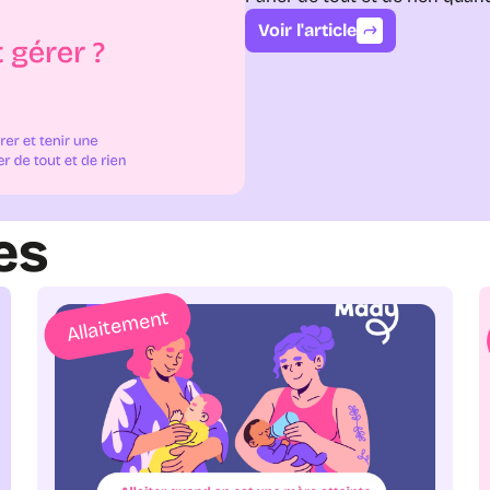
Voir l'article
es
Allaitement