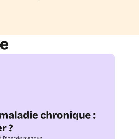
le
 maladie chronique : 
r ?
nd l'énergie manque