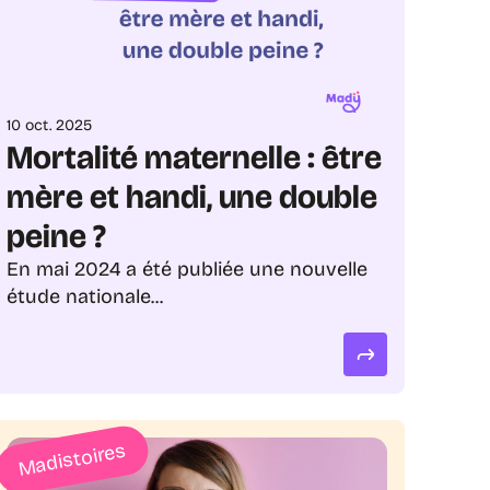
Semaine Européenne pour l’Emploi des 
Personnes Handicapées, quelques 
Madies nous racontent les difficultés 
qu’elles ont pu traverser et les solutions 
qu’elles y ont apportées.
10 oct. 2025
Mortalité maternelle : être 
mère et handi, une double 
peine ?
En mai 2024 a été publiée une nouvelle 
étude nationale...
Madistoires