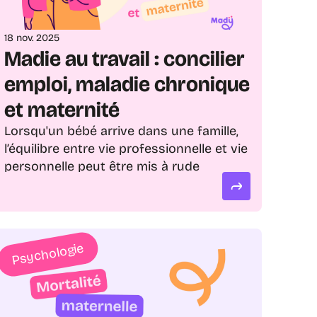
18 nov. 2025
Madie au travail : concilier 
emploi, maladie chronique 
et maternité
Lorsqu'un bébé arrive dans une famille, 
l’équilibre entre vie professionnelle et vie 
personnelle peut être mis à rude 
épreuve, en particulier pour la jeune 
maman. Et si à ces défis s’ajoute une 
maladie chronique ou un handicap, la vie 
quotidienne peut très vite se 
Psychologie
transformer en un véritable numéro de 
funambulisme ! Aménagements, 
maintien en emploi, mais aussi 
discriminations : à l’occasion de la 