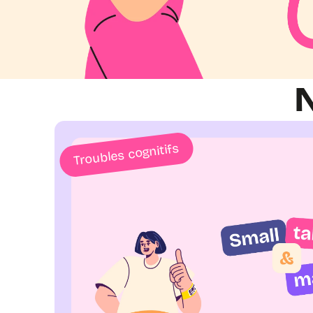
N
Troubles cognitifs