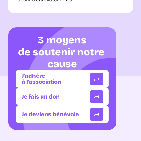
3 moyens
de soutenir notre 
cause
J'adhère
à l'association
Je fais un don
Je deviens bénévole